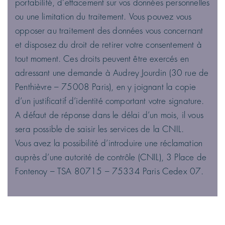
portabilité, d’effacement sur vos données personnelles
ou une limitation du traitement. Vous pouvez vous
opposer au traitement des données vous concernant
et disposez du droit de retirer votre consentement à
tout moment. Ces droits peuvent être exercés en
adressant une demande à Audrey Jourdin (30 rue de
Penthièvre – 75008 Paris), en y joignant la copie
d’un justificatif d’identité comportant votre signature.
A défaut de réponse dans le délai d’un mois, il vous
sera possible de saisir les services de la CNIL.
Vous avez la possibilité d’introduire une réclamation
auprès d’une autorité de contrôle (CNIL), 3 Place de
Fontenoy – TSA 80715 – 75334 Paris Cedex 07.