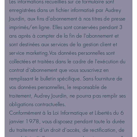
Les informations recueillies sur ce formulaire sont
enregistrées dans un fichier informatisé par Audrey
Jourdin, aux fins d’abonnement à nos titres de presse
imprimés/en ligne. Elles sont conservées pendant 3
ans après à compter de la fin de l’abonnement et
sont destinées aux services de la gestion client et
service marketing.Vos données personnelles sont
collectées et traitées dans le cadre de l’exécution du
contrat d’abonnement que vous souscrivez en
remplissant le bulletin spécifique. Sans fourniture de
vos données personnelles, le responsable de
traitement, Audrey Jourdin, ne pourra pas remplir ses
obligations contractuelles.
Conformément à la Loi Informatique et Libertés du 6
janvier 1978, vous disposez pendant toute la durée
du traitement d’un droit d’accès, de rectification, de