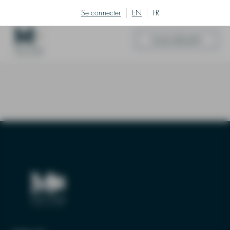
Se connecter
EN
FR
Accès directs