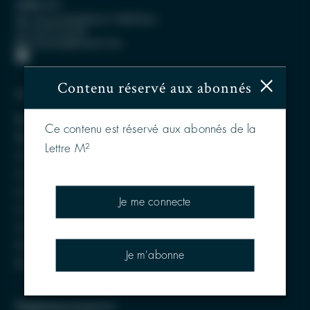
Lettre M²
30 rue de Penthièvre 75008 Paris
01 49 53 91 08
lettrem2@lettrem2.com
×
Contenu réservé aux abonnés
Média Lettre M²
Base des transactions M²
Ce contenu est réservé aux abonnés de la
Base DVF
Lettre M²
Les derniers mensuels
Les dernières transactions
Les dernières actualités des sociétés
Je me connecte
Les dernières nominations
Les derniers Entretiens M²
S'abonner
Je m'abonne
Kit Media
Plateforme Invest M²