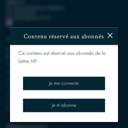
Lettre M²
30 rue de Penthièvre 75008 Paris
01 49 53 91 08
lettrem2@lettrem2.com
×
Contenu réservé aux abonnés
Média Lettre M²
Base des transactions M²
Ce contenu est réservé aux abonnés de la
Base DVF
Lettre M²
Les derniers mensuels
Les dernières transactions
Les dernières actualités des sociétés
Je me connecte
Les dernières nominations
Les derniers Entretiens M²
S'abonner
Je m'abonne
Kit Media
Plateforme Invest M²