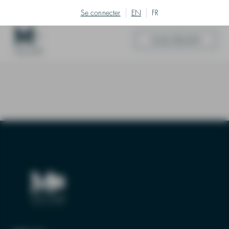
Se connecter
EN
FR
Accès directs