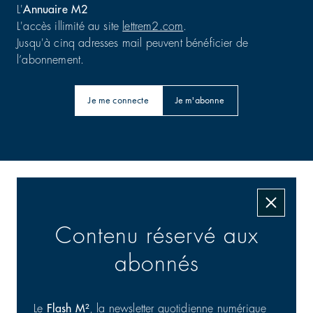
L'
Annuaire M2
L'accès illimité au site
lettrem2.com
.
Jusqu'à cinq adresses mail peuvent bénéficier de
l’abonnement.
Je me connecte
Je m'abonne
Les transactions signées
Contenu réservé aux
abonnés
Le
Flash M²
, la newsletter quotidienne numérique