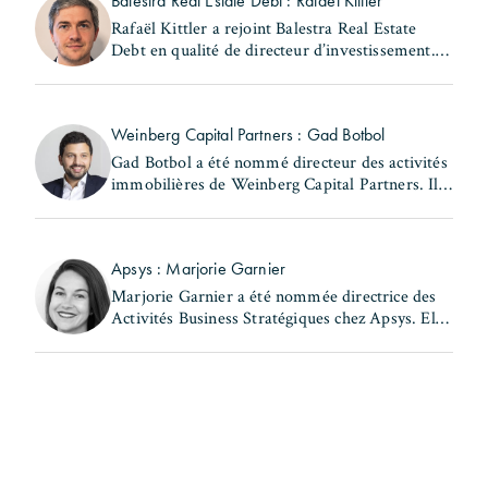
Balestra Real Estate Debt : Rafaël Kittler
Rafaël Kittler a rejoint Balestra Real Estate
Debt en qualité de directeur d’investissement. Il
occupait précédemment le poste de senior
Originator French Market chez RiverBank S.A.
Rafaël (...)
Weinberg Capital Partners : Gad Botbol
Gad Botbol a été nommé directeur des activités
immobilières de Weinberg Capital Partners. Il
exerçait auparavant les fonctions de directeur
des acquisitions au sein de la même entité et de
(...)
Apsys : Marjorie Garnier
Marjorie Garnier a été nommée directrice des
Activités Business Stratégiques chez Apsys. Elle
a précédemment occupé les postes de directrice
d'Apsys Brand Booster et de responsable
Business (...)