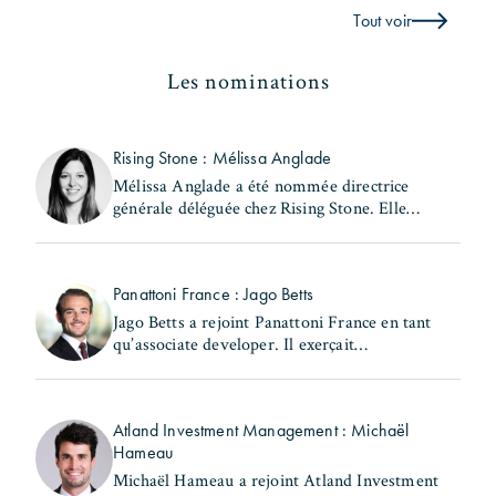
Tout voir
Les nominations
Rising Stone : Mélissa Anglade
Mélissa Anglade a été nommée directrice
générale déléguée chez Rising Stone. Elle
exerçait précédemment les fonctions de
secrétaire générale et de directrice des
investissements au (...)
Panattoni France : Jago Betts
Jago Betts a rejoint Panattoni France en tant
qu’associate developer. Il exerçait
précédemment les fonctions de consultant -
industrial & logistics Capital Markets chez
Savills. Jago Betts (...)
Atland Investment Management : Michaël
Hameau
Michaël Hameau a rejoint Atland Investment