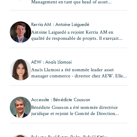
Management en tant que head of asset
management & property management Europe.
Il occupait précédemment le poste de head of
France - real estate chez (...)
Kerria AM : Antoine Laiguedé
Antoine Laiguedé a rejoint Kerria AM en
qualité de responsable de projets. Il exerçait
précédemment les fonctions de chef de la
subdivision Nord du 17ème arrondissement au
sein de la Ville de (...)
AEW : Anaïs Llamosi
Anaïs Llamosi a été nommée leader asset
manager commerce - director chez AEW. Elle
occupait précédemment le poste d'asset
manager commerce et hôtellerie – associate
director au sein de la (...)
Accessite : Bénédicte Cousson
Bénédicte Cousson a été nommée directrice
juridique et rejoint le Comité de Direction
d'Accessite. Elle exerçait précédemment les
fonctions de responsable juridique locatif au
sein de la (...)