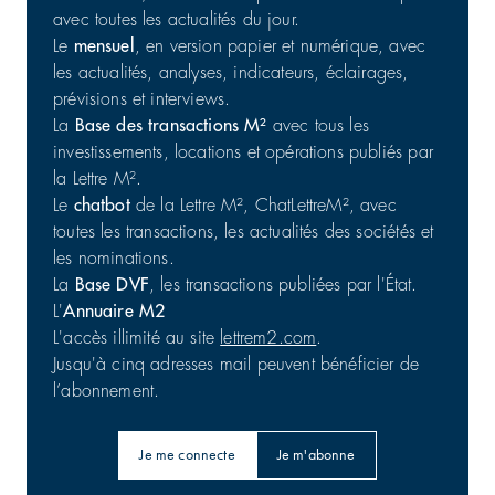
avec toutes les actualités du jour.
Le
mensuel
, en version papier et numérique, avec
Commerce : cession d'un portefeuille de 25 actifs en
les actualités, analyses, indicateurs, éclairages,
France
prévisions et interviews.
Commerces | Investissement
31/07/2026
La
Base des transactions M²
avec tous les
investissements, locations et opérations publiés par
la Lettre M².
Le
chatbot
de la Lettre M², ChatLettreM², avec
toutes les transactions, les actualités des sociétés et
les nominations.
La
Base DVF
, les transactions publiées par l'État.
L'
Annuaire M2
L'accès illimité au site
lettrem2.com
.
Jusqu'à cinq adresses mail peuvent bénéficier de
l’abonnement.
Je me connecte
Je m'abonne
Barings : 56 800 m² en Australie