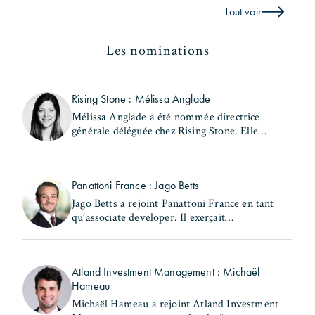
Tout voir
Les nominations
Rising Stone : Mélissa Anglade
Mélissa Anglade a été nommée directrice
générale déléguée chez Rising Stone. Elle
exerçait précédemment les fonctions de
secrétaire générale et de directrice des
investissements au (...)
Panattoni France : Jago Betts
Jago Betts a rejoint Panattoni France en tant
qu’associate developer. Il exerçait
précédemment les fonctions de consultant -
industrial & logistics Capital Markets chez
Savills. Jago Betts (...)
Atland Investment Management : Michaël
Hameau
Michaël Hameau a rejoint Atland Investment