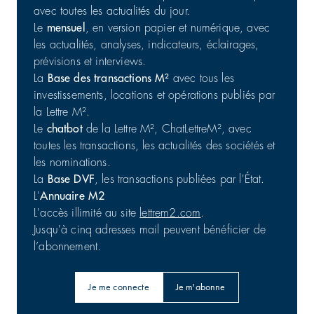
avec toutes les actualités du jour.
Le
mensuel
, en version papier et numérique, avec
Commerce : cession d'un portefeuille de 25 actifs en
les actualités, analyses, indicateurs, éclairages,
France
prévisions et interviews.
Commerces | Investissement
31/07/2026
La
Base des transactions M²
avec tous les
investissements, locations et opérations publiés par
la Lettre M².
Le
chatbot
de la Lettre M², ChatLettreM², avec
toutes les transactions, les actualités des sociétés et
les nominations.
La
Base DVF
, les transactions publiées par l'État.
L'
Annuaire M2
L'accès illimité au site
lettrem2.com
.
Jusqu'à cinq adresses mail peuvent bénéficier de
l’abonnement.
Je me connecte
Je m'abonne
Barings : 56 800 m² en Australie