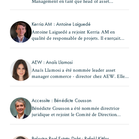
Management en tant que head of asset
management & property management Europe.
Il occupait précédemment le poste de head of
France - real estate chez (...)
Kerria AM : Antoine Laiguedé
Antoine Laiguedé a rejoint Kerria AM en
qualité de responsable de projets. Il exerçait
précédemment les fonctions de chef de la
subdivision Nord du 17ème arrondissement au
sein de la Ville de (...)
AEW : Anaïs Llamosi
Anaïs Llamosi a été nommée leader asset
manager commerce - director chez AEW. Elle
occupait précédemment le poste d'asset
manager commerce et hôtellerie – associate
director au sein de la (...)
Accessite : Bénédicte Cousson
Bénédicte Cousson a été nommée directrice
juridique et rejoint le Comité de Direction
d'Accessite. Elle exerçait précédemment les
fonctions de responsable juridique locatif au
sein de la (...)
Balestra Real Estate Debt : Rafaël Kittler