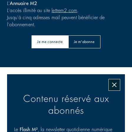
L'
Annuaire M2
L'accès illimité au site
lettrem2.com
.
Jusqu'à cinq adresses mail peuvent bénéficier de
l’abonnement.
Je me connecte
Je m'abonne
Les transactions signées
Contenu réservé aux
abonnés
Le
Flash M²
, la newsletter quotidienne numérique