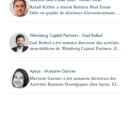
Rafaël Kittler a rejoint Balestra Real Estate
Debt en qualité de directeur d’investissement. Il
occupait précédemment le poste de senior
Originator French Market chez RiverBank S.A.
Rafaël (...)
Weinberg Capital Partners : Gad Botbol
Gad Botbol a été nommé directeur des activités
immobilières de Weinberg Capital Partners. Il
exerçait auparavant les fonctions de directeur
des acquisitions au sein de la même entité et de
(...)
Apsys : Marjorie Garnier
Marjorie Garnier a été nommée directrice des
Activités Business Stratégiques chez Apsys. Elle
a précédemment occupé les postes de directrice
d'Apsys Brand Booster et de responsable
Business (...)