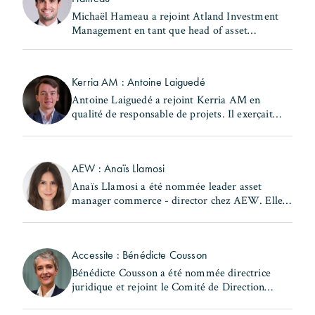
Michaël Hameau a rejoint Atland Investment
Management en tant que head of asset
management & property management Europe.
Il occupait précédemment le poste de head of
France - real estate chez (...)
Kerria AM : Antoine Laiguedé
Antoine Laiguedé a rejoint Kerria AM en
qualité de responsable de projets. Il exerçait
précédemment les fonctions de chef de la
subdivision Nord du 17ème arrondissement au
sein de la Ville de (...)
AEW : Anaïs Llamosi
Anaïs Llamosi a été nommée leader asset
manager commerce - director chez AEW. Elle
occupait précédemment le poste d'asset
manager commerce et hôtellerie – associate
director au sein de la (...)
Accessite : Bénédicte Cousson
Bénédicte Cousson a été nommée directrice
juridique et rejoint le Comité de Direction
d'Accessite. Elle exerçait précédemment les