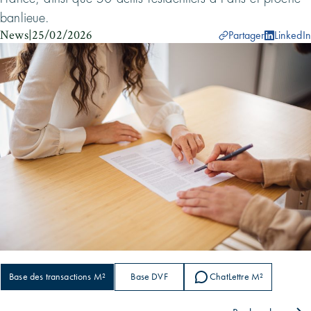
banlieue.
News
|
25/02/2026
Partager
LinkedIn
Base des transactions M²
Base DVF
ChatLettre M²