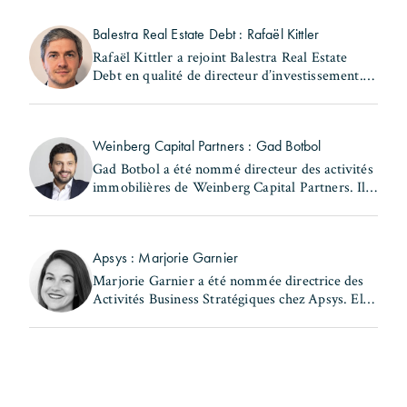
fonctions de responsable juridique locatif au
sein de la (...)
Balestra Real Estate Debt : Rafaël Kittler
Rafaël Kittler a rejoint Balestra Real Estate
Debt en qualité de directeur d’investissement. Il
occupait précédemment le poste de senior
Originator French Market chez RiverBank S.A.
Rafaël (...)
Weinberg Capital Partners : Gad Botbol
Gad Botbol a été nommé directeur des activités
immobilières de Weinberg Capital Partners. Il
exerçait auparavant les fonctions de directeur
des acquisitions au sein de la même entité et de
(...)
Apsys : Marjorie Garnier
Marjorie Garnier a été nommée directrice des
Activités Business Stratégiques chez Apsys. Elle
a précédemment occupé les postes de directrice
d'Apsys Brand Booster et de responsable
Business (...)