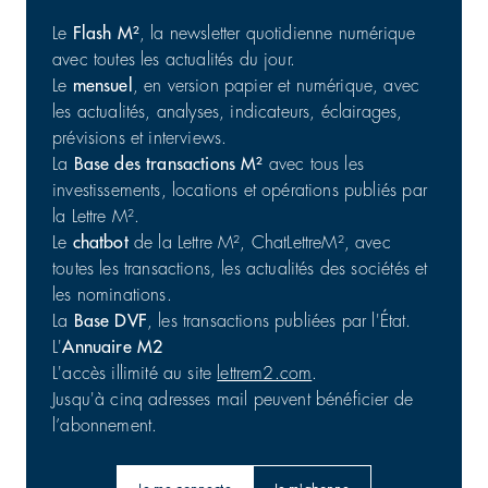
Le
Flash M²
, la newsletter quotidienne numérique
avec toutes les actualités du jour.
Le
mensuel
, en version papier et numérique, avec
Commerce : cession d'un portefeuille de 25 actifs en
les actualités, analyses, indicateurs, éclairages,
France
prévisions et interviews.
Commerces | Investissement
31/07/2026
La
Base des transactions M²
avec tous les
investissements, locations et opérations publiés par
la Lettre M².
Le
chatbot
de la Lettre M², ChatLettreM², avec
toutes les transactions, les actualités des sociétés et
les nominations.
La
Base DVF
, les transactions publiées par l'État.
L'
Annuaire M2
L'accès illimité au site
lettrem2.com
.
Jusqu'à cinq adresses mail peuvent bénéficier de
l’abonnement.