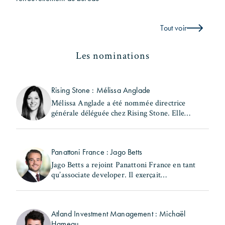
Tout voir
Les nominations
Rising Stone : Mélissa Anglade
Mélissa Anglade a été nommée directrice
générale déléguée chez Rising Stone. Elle
exerçait précédemment les fonctions de
secrétaire générale et de directrice des
investissements au (...)
Panattoni France : Jago Betts
Jago Betts a rejoint Panattoni France en tant
qu’associate developer. Il exerçait
précédemment les fonctions de consultant -
industrial & logistics Capital Markets chez
Savills. Jago Betts (...)
Atland Investment Management : Michaël
Hameau