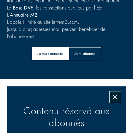
transactions, les actualités des sociétés et les nominations.
La
Base DVF
, les transactions publiées par l'État.
L'
Annuaire M2
L'accès illimité au site
lettrem2.com
.
Jusqu'à cinq adresses mail peuvent bénéficier de
l’abonnement.
Je me connecte
Je m'abonne
Les transactions signées
Contenu réservé aux
abonnés