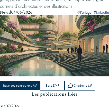
carnets d'architectes et des illustrations.
News
|
04/06/2026
Partager
LinkedIn
Base des transactions M²
Base DVF
ChatLettre M²
Les publications liées
31/07/2026