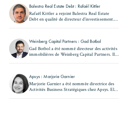
sein de la (...)
Balestra Real Estate Debt : Rafaël Kittler
Rafaël Kittler a rejoint Balestra Real Estate
Debt en qualité de directeur d’investissement. Il
occupait précédemment le poste de senior
Originator French Market chez RiverBank S.A.
Rafaël (...)
Weinberg Capital Partners : Gad Botbol
Gad Botbol a été nommé directeur des activités
immobilières de Weinberg Capital Partners. Il
exerçait auparavant les fonctions de directeur
des acquisitions au sein de la même entité et de
(...)
Apsys : Marjorie Garnier
Marjorie Garnier a été nommée directrice des
Activités Business Stratégiques chez Apsys. Elle
a précédemment occupé les postes de directrice
d'Apsys Brand Booster et de responsable
Business (...)