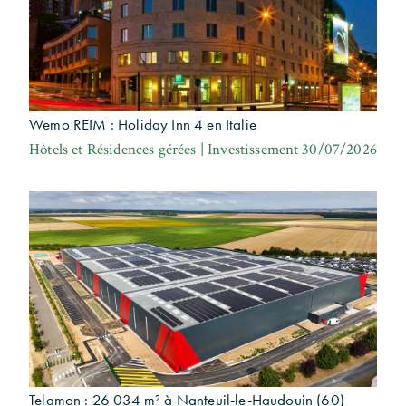
Wemo REIM : Holiday Inn 4 en Italie
Hôtels et Résidences gérées | Investissement
30/07/2026
Telamon : 26 034 m² à Nanteuil-le-Haudouin (60)