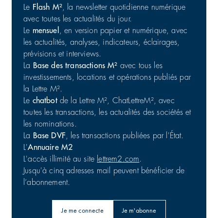
Le
Flash M²
, la newsletter quotidienne numérique
avec toutes les actualités du jour.
Le
mensuel
, en version papier et numérique, avec
Commerce : cession d'un portefeuille de 25 actifs en
les actualités, analyses, indicateurs, éclairages,
France
prévisions et interviews.
Commerces | Investissement
31/07/2026
La
Base des transactions M²
avec tous les
investissements, locations et opérations publiés par
la Lettre M².
Le
chatbot
de la Lettre M², ChatLettreM², avec
toutes les transactions, les actualités des sociétés et
les nominations.
La
Base DVF
, les transactions publiées par l'État.
L'
Annuaire M2
L'accès illimité au site
lettrem2.com
.
Jusqu'à cinq adresses mail peuvent bénéficier de
l’abonnement.
Je me connecte
Je m'abonne