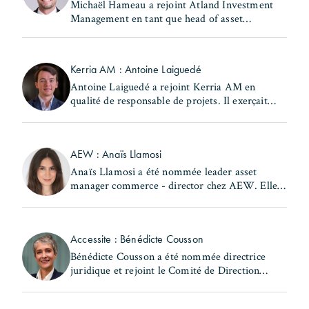
Michaël Hameau a rejoint Atland Investment
Management en tant que head of asset
management & property management Europe.
Il occupait précédemment le poste de head of
France - real estate chez (...)
Kerria AM : Antoine Laiguedé
Antoine Laiguedé a rejoint Kerria AM en
qualité de responsable de projets. Il exerçait
précédemment les fonctions de chef de la
subdivision Nord du 17ème arrondissement au
sein de la Ville de (...)
AEW : Anaïs Llamosi
Anaïs Llamosi a été nommée leader asset
manager commerce - director chez AEW. Elle
occupait précédemment le poste d'asset
manager commerce et hôtellerie – associate
director au sein de la (...)
Accessite : Bénédicte Cousson
Bénédicte Cousson a été nommée directrice
juridique et rejoint le Comité de Direction
d'Accessite. Elle exerçait précédemment les
fonctions de responsable juridique locatif au