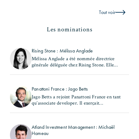
Tout voir
Les nominations
Rising Stone : Mélissa Anglade
Mélissa Anglade a été nommée directrice
générale déléguée chez Rising Stone. Elle
exerçait précédemment les fonctions de
secrétaire générale et de directrice des
investissements au (...)
Panattoni France : Jago Betts
Jago Betts a rejoint Panattoni France en tant
qu’associate developer. Il exerçait
précédemment les fonctions de consultant -
industrial & logistics Capital Markets chez
Savills. Jago Betts (...)
Atland Investment Management : Michaël
Hameau