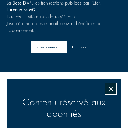
La
Base DVF
, les transactions publiées par l'État.
L'
Annuaire M2
L'accès illimité au site
lettrem2.com
.
Jusqu'à cinq adresses mail peuvent bénéficier de
l’abonnement.
Je me connecte
Je m'abonne
Les transactions signées
Contenu réservé aux
abonnés