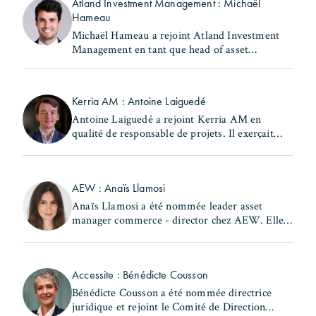
Atland Investment Management : Michaël
Hameau
Michaël Hameau a rejoint Atland Investment
Management en tant que head of asset
management & property management Europe.
Il occupait précédemment le poste de head of
France - real estate chez (...)
Kerria AM : Antoine Laiguedé
Antoine Laiguedé a rejoint Kerria AM en
qualité de responsable de projets. Il exerçait
précédemment les fonctions de chef de la
subdivision Nord du 17ème arrondissement au
sein de la Ville de (...)
AEW : Anaïs Llamosi
Anaïs Llamosi a été nommée leader asset
manager commerce - director chez AEW. Elle
occupait précédemment le poste d'asset
manager commerce et hôtellerie – associate
director au sein de la (...)
Accessite : Bénédicte Cousson
Bénédicte Cousson a été nommée directrice
juridique et rejoint le Comité de Direction