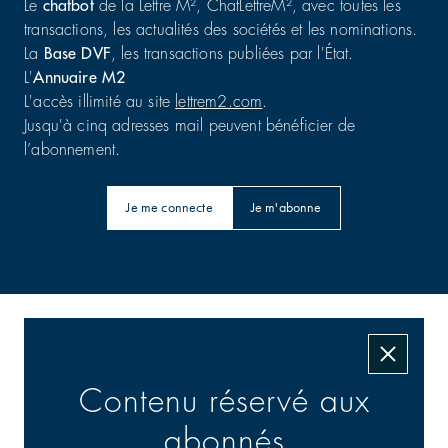
Le
chatbot
de la Lettre M², ChatLettreM², avec toutes les
transactions, les actualités des sociétés et les nominations.
La
Base DVF
, les transactions publiées par l'État.
L'
Annuaire M2
L'accès illimité au site
lettrem2.com
.
Jusqu'à cinq adresses mail peuvent bénéficier de
l’abonnement.
Je me connecte
Je m'abonne
Les transactions signées
Contenu réservé aux
abonnés