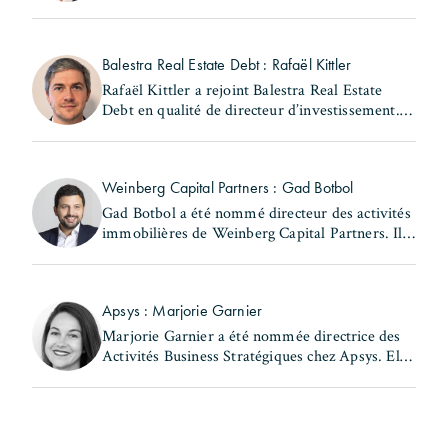
d'Accessite. Elle exerçait précédemment les
fonctions de responsable juridique locatif au
sein de la (...)
Balestra Real Estate Debt : Rafaël Kittler
Rafaël Kittler a rejoint Balestra Real Estate
Debt en qualité de directeur d’investissement. Il
occupait précédemment le poste de senior
Originator French Market chez RiverBank S.A.
Rafaël (...)
Weinberg Capital Partners : Gad Botbol
Gad Botbol a été nommé directeur des activités
immobilières de Weinberg Capital Partners. Il
exerçait auparavant les fonctions de directeur
des acquisitions au sein de la même entité et de
(...)
Apsys : Marjorie Garnier
Marjorie Garnier a été nommée directrice des
Activités Business Stratégiques chez Apsys. Elle
a précédemment occupé les postes de directrice
d'Apsys Brand Booster et de responsable
Business (...)