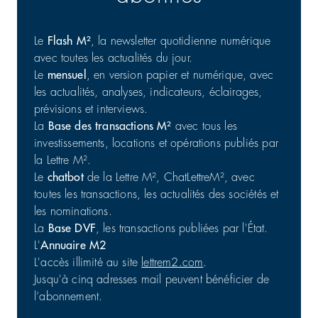
Le
Flash M²
, la newsletter quotidienne numérique
avec toutes les actualités du jour.
Le
mensuel
, en version papier et numérique, avec
Commerce : cession d'un portefeuille de 25 actifs en
les actualités, analyses, indicateurs, éclairages,
France
prévisions et interviews.
Commerces | Investissement
31/07/2026
La
Base des transactions M²
avec tous les
investissements, locations et opérations publiés par
la Lettre M².
Le
chatbot
de la Lettre M², ChatLettreM², avec
toutes les transactions, les actualités des sociétés et
les nominations.
La
Base DVF
, les transactions publiées par l'État.
L'
Annuaire M2
L'accès illimité au site
lettrem2.com
.
Jusqu'à cinq adresses mail peuvent bénéficier de
l’abonnement.