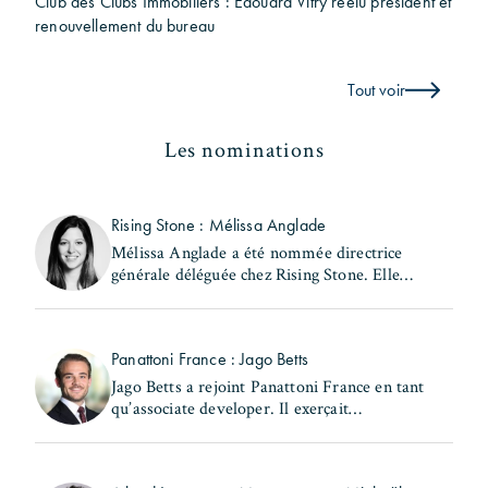
Club des Clubs Immobiliers : Edouard Vitry réélu président et
renouvellement du bureau
Tout voir
Les nominations
Rising Stone : Mélissa Anglade
Mélissa Anglade a été nommée directrice
générale déléguée chez Rising Stone. Elle
exerçait précédemment les fonctions de
secrétaire générale et de directrice des
investissements au (...)
Panattoni France : Jago Betts
Jago Betts a rejoint Panattoni France en tant
qu’associate developer. Il exerçait
précédemment les fonctions de consultant -
industrial & logistics Capital Markets chez
Savills. Jago Betts (...)