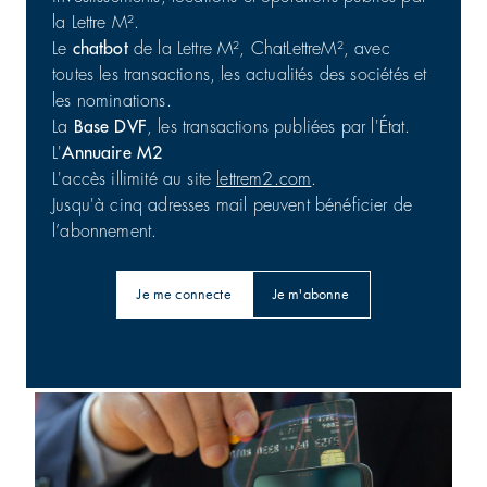
la Lettre M².
Le
chatbot
de la Lettre M², ChatLettreM², avec
toutes les transactions, les actualités des sociétés et
les nominations.
La
Base DVF
, les transactions publiées par l'État.
L'
Annuaire M2
L'accès illimité au site
lettrem2.com
.
Jusqu'à cinq adresses mail peuvent bénéficier de
l’abonnement.
Je me connecte
Je m'abonne
Barings : 56 800 m² en Australie
Bureaux | Investissement
31/07/2026