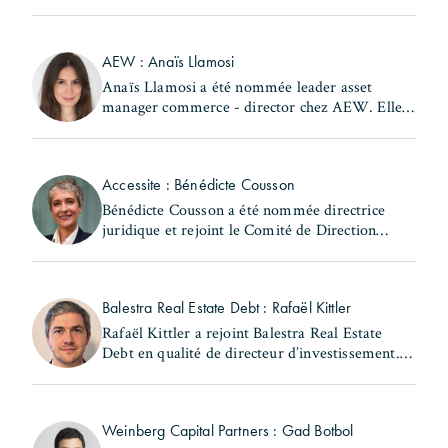
précédemment les fonctions de chef de la
subdivision Nord du 17ème arrondissement au
sein de la Ville de (...)
AEW : Anaïs Llamosi
Anaïs Llamosi a été nommée leader asset
manager commerce - director chez AEW. Elle
occupait précédemment le poste d'asset
manager commerce et hôtellerie – associate
director au sein de la (...)
Accessite : Bénédicte Cousson
Bénédicte Cousson a été nommée directrice
juridique et rejoint le Comité de Direction
d'Accessite. Elle exerçait précédemment les
fonctions de responsable juridique locatif au
sein de la (...)
Balestra Real Estate Debt : Rafaël Kittler
Rafaël Kittler a rejoint Balestra Real Estate
Debt en qualité de directeur d’investissement. Il
occupait précédemment le poste de senior
Originator French Market chez RiverBank S.A.
Rafaël (...)
Weinberg Capital Partners : Gad Botbol