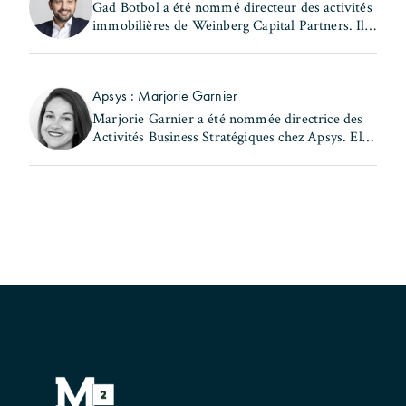
Gad Botbol a été nommé directeur des activités
immobilières de Weinberg Capital Partners. Il
exerçait auparavant les fonctions de directeur
des acquisitions au sein de la même entité et de
(...)
Apsys : Marjorie Garnier
Marjorie Garnier a été nommée directrice des
Activités Business Stratégiques chez Apsys. Elle
a précédemment occupé les postes de directrice
d'Apsys Brand Booster et de responsable
Business (...)