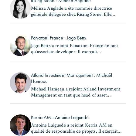
Rising Stone : Mélissa Anglade
Mélissa Anglade a été nommée directrice
générale déléguée chez Rising Stone. Elle
exerçait précédemment les fonctions de
secrétaire générale et de directrice des
investissements au (...)
Panattoni France : Jago Betts
Jago Betts a rejoint Panattoni France en tant
qu’associate developer. Il exerçait
précédemment les fonctions de consultant -
industrial & logistics Capital Markets chez
Savills. Jago Betts (...)
Atland Investment Management : Michaël
Hameau
Michaël Hameau a rejoint Atland Investment
Management en tant que head of asset
management & property management Europe.
Il occupait précédemment le poste de head of
France - real estate chez (...)
Kerria AM : Antoine Laiguedé
Antoine Laiguedé a rejoint Kerria AM en
qualité de responsable de projets. Il exerçait