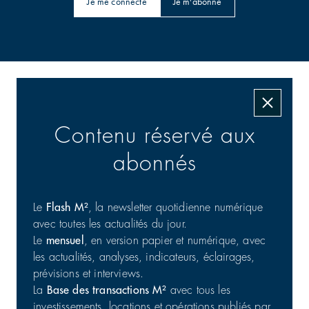
Je me connecte
Je m'abonne
Les transactions signées
Contenu réservé aux
abonnés
Le
Flash M²
, la newsletter quotidienne numérique
avec toutes les actualités du jour.
Le
mensuel
, en version papier et numérique, avec
Commerce : cession d'un portefeuille de 25 actifs en
les actualités, analyses, indicateurs, éclairages,
France
prévisions et interviews.
Commerces | Investissement
31/07/2026
La
Base des transactions M²
avec tous les
investissements, locations et opérations publiés par