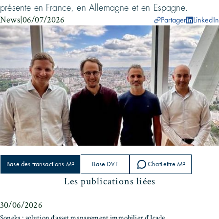
présente en France, en Allemagne et en Espagne.
News
|
06/07/2026
Partager
LinkedIn
Base des transactions M²
Base DVF
ChatLettre M²
Les publications liées
30/06/2026
Soneka : solution d’asset management immobilier d'Icade