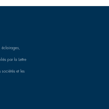
, éclairages,
iés par la Lettre
 sociétés et les