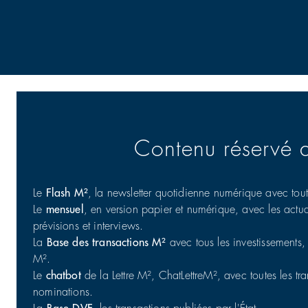
Contenu réservé 
Le
Flash M²
, la newsletter quotidienne numérique avec toute
Le
mensuel
, en version papier et numérique, avec les actual
prévisions et interviews.
La
Base des transactions M²
avec tous les investissements, 
M².
Le
chatbot
de la Lettre M², ChatLettreM², avec toutes les tran
nominations.