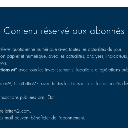
Contenu réservé aux abonnés
sletter quotidienne numérique avec toutes les actualités du jour.
ion papier et numérique, avec les actualités, analyses, indicateurs
iews.
ctions M²
avec tous les investissements, locations et opérations publ
tre M², ChatLettreM², avec toutes les transactions, les actualités des
ransactions publiées par l'État.
ite
lettrem2.com
.
es mail peuvent bénéficier de l’abonnement.