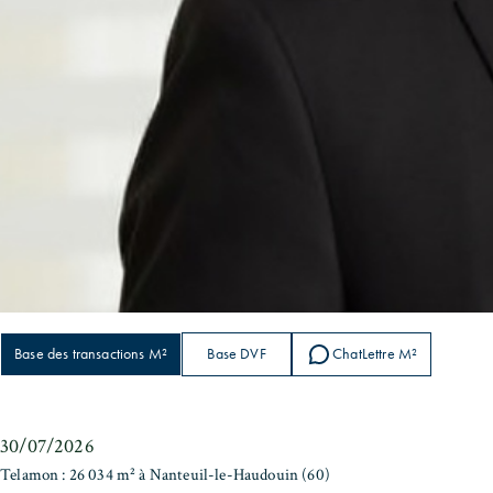
Base des transactions M²
Base DVF
ChatLettre M²
30/07/2026
Telamon : 26 034 m² à Nanteuil-le-Haudouin (60)