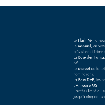
Le
Flash M²
, la new
Le
mensuel
, en vers
prévisions et interv
La
Base des transa
M².
Le
chatbot
de la Let
nominations.
La
Base DVF
, les t
L'
Annuaire M2
L'accès illimité au s
Jusqu'à cinq adress