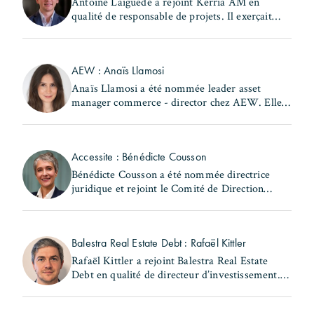
Antoine Laiguedé a rejoint Kerria AM en
qualité de responsable de projets. Il exerçait
précédemment les fonctions de chef de la
subdivision Nord du 17ème arrondissement au
sein de la Ville de (...)
AEW : Anaïs Llamosi
Anaïs Llamosi a été nommée leader asset
manager commerce - director chez AEW. Elle
occupait précédemment le poste d'asset
manager commerce et hôtellerie – associate
director au sein de la (...)
Accessite : Bénédicte Cousson
Bénédicte Cousson a été nommée directrice
juridique et rejoint le Comité de Direction
d'Accessite. Elle exerçait précédemment les
fonctions de responsable juridique locatif au
sein de la (...)
Balestra Real Estate Debt : Rafaël Kittler
Rafaël Kittler a rejoint Balestra Real Estate
Debt en qualité de directeur d’investissement. Il
occupait précédemment le poste de senior
Originator French Market chez RiverBank S.A.