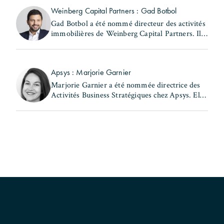
Rafaël (...)
Weinberg Capital Partners : Gad Botbol
Gad Botbol a été nommé directeur des activités
immobilières de Weinberg Capital Partners. Il
exerçait auparavant les fonctions de directeur
des acquisitions au sein de la même entité et de
(...)
Apsys : Marjorie Garnier
Marjorie Garnier a été nommée directrice des
Activités Business Stratégiques chez Apsys. Elle
a précédemment occupé les postes de directrice
d'Apsys Brand Booster et de responsable
Business (...)