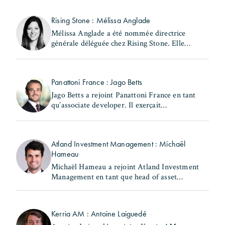
Rising Stone : Mélissa Anglade
Mélissa Anglade a été nommée directrice
générale déléguée chez Rising Stone. Elle
exerçait précédemment les fonctions de
secrétaire générale et de directrice des
investissements au (...)
Panattoni France : Jago Betts
Jago Betts a rejoint Panattoni France en tant
qu’associate developer. Il exerçait
précédemment les fonctions de consultant -
industrial & logistics Capital Markets chez
Savills. Jago Betts (...)
Atland Investment Management : Michaël
Hameau
Michaël Hameau a rejoint Atland Investment
Management en tant que head of asset
management & property management Europe.
Il occupait précédemment le poste de head of
France - real estate chez (...)
Kerria AM : Antoine Laiguedé