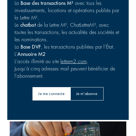
Commerces | Investissement
31/07/2026
La
Base des transactions M²
avec tous les
investissements, locations et opérations publiés par
la Lettre M².
Le
chatbot
de la Lettre M², ChatLettreM², avec
toutes les transactions, les actualités des sociétés et
les nominations.
La
Base DVF
, les transactions publiées par l'État.
L'
Annuaire M2
L'accès illimité au site
lettrem2.com
.
Jusqu'à cinq adresses mail peuvent bénéficier de
l’abonnement.
Je me connecte
Je m'abonne
Barings : 56 800 m² en Australie
Bureaux | Investissement
31/07/2026