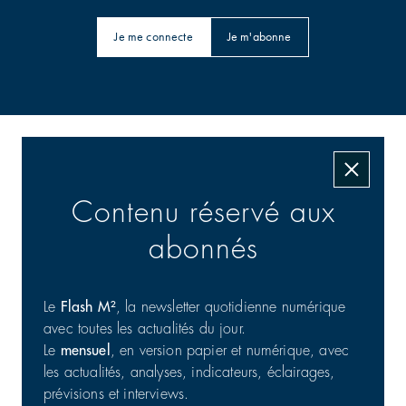
Je me connecte
Je m'abonne
Les transactions signées
Contenu réservé aux
abonnés
Le
Flash M²
, la newsletter quotidienne numérique
avec toutes les actualités du jour.
Le
mensuel
, en version papier et numérique, avec
Commerce : cession d'un portefeuille de 25 actifs en
les actualités, analyses, indicateurs, éclairages,
France
prévisions et interviews.