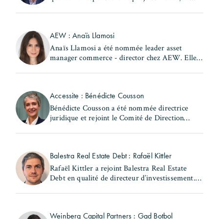
précédemment les fonctions de chef de la
subdivision Nord du 17ème arrondissement au
sein de la Ville de (...)
AEW : Anaïs Llamosi
Anaïs Llamosi a été nommée leader asset
manager commerce - director chez AEW. Elle
occupait précédemment le poste d'asset
manager commerce et hôtellerie – associate
director au sein de la (...)
Accessite : Bénédicte Cousson
Bénédicte Cousson a été nommée directrice
juridique et rejoint le Comité de Direction
d'Accessite. Elle exerçait précédemment les
fonctions de responsable juridique locatif au
sein de la (...)
Balestra Real Estate Debt : Rafaël Kittler
Rafaël Kittler a rejoint Balestra Real Estate
Debt en qualité de directeur d’investissement. Il
occupait précédemment le poste de senior
Originator French Market chez RiverBank S.A.
Rafaël (...)
Weinberg Capital Partners : Gad Botbol