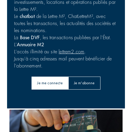
investissements, locations et opérations publiés par
la Lettre M².
Le
chatbot
de la Lettre M², ChatLettreM², avec
toutes les transactions, les actualités des sociétés et
les nominations.
La
Base DVF
, les transactions publiées par l'État.
L'
Annuaire M2
L'accès illimité au site
lettrem2.com
.
Jusqu'à cinq adresses mail peuvent bénéficier de
l’abonnement.
Je me connecte
Je m'abonne
Barings : 56 800 m² en Australie
Bureaux | Investissement
31/07/2026