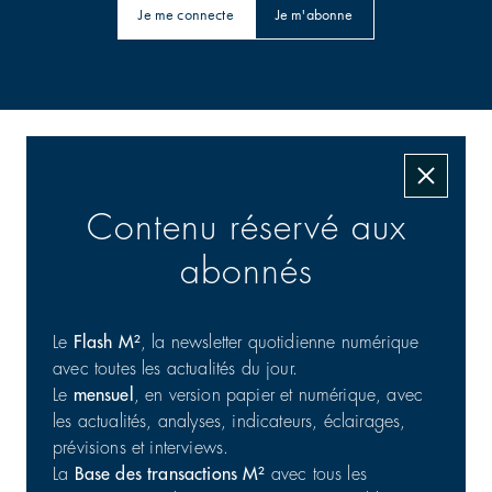
Je me connecte
Je m'abonne
Les transactions signées
Contenu réservé aux
abonnés
Le
Flash M²
, la newsletter quotidienne numérique
avec toutes les actualités du jour.
Le
mensuel
, en version papier et numérique, avec
Commerce : cession d'un portefeuille de 25 actifs en
les actualités, analyses, indicateurs, éclairages,
France
prévisions et interviews.
Commerces | Investissement
31/07/2026
La
Base des transactions M²
avec tous les