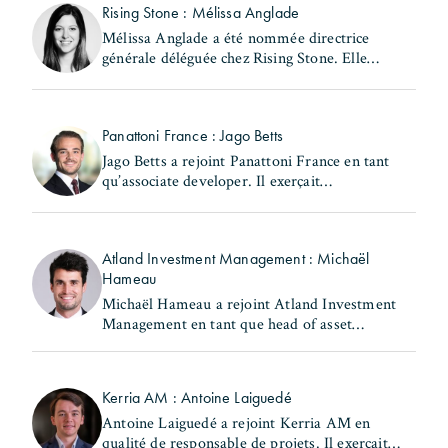
Rising Stone : Mélissa Anglade
Mélissa Anglade a été nommée directrice
générale déléguée chez Rising Stone. Elle
exerçait précédemment les fonctions de
secrétaire générale et de directrice des
investissements au (...)
Panattoni France : Jago Betts
Jago Betts a rejoint Panattoni France en tant
qu’associate developer. Il exerçait
précédemment les fonctions de consultant -
industrial & logistics Capital Markets chez
Savills. Jago Betts (...)
Atland Investment Management : Michaël
Hameau
Michaël Hameau a rejoint Atland Investment
Management en tant que head of asset
management & property management Europe.
Il occupait précédemment le poste de head of
France - real estate chez (...)
Kerria AM : Antoine Laiguedé
Antoine Laiguedé a rejoint Kerria AM en
qualité de responsable de projets. Il exerçait