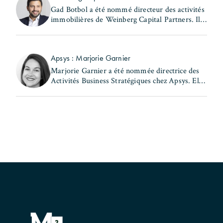
Gad Botbol a été nommé directeur des activités
immobilières de Weinberg Capital Partners. Il
exerçait auparavant les fonctions de directeur
des acquisitions au sein de la même entité et de
(...)
Apsys : Marjorie Garnier
Marjorie Garnier a été nommée directrice des
Activités Business Stratégiques chez Apsys. Elle
a précédemment occupé les postes de directrice
d'Apsys Brand Booster et de responsable
Business (...)