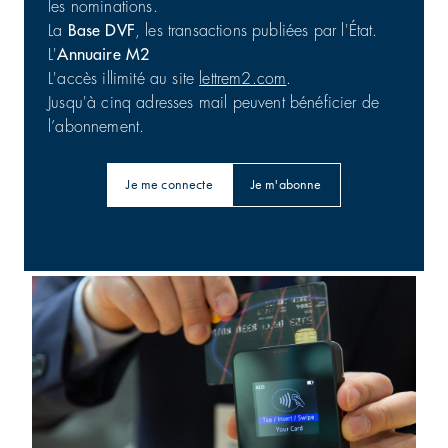
les nominations.
La
Base DVF
, les transactions publiées par l'État.
L'
Annuaire M2
L'accès illimité au site
lettrem2.com
.
Jusqu'à cinq adresses mail peuvent bénéficier de
l’abonnement.
Je me connecte
Je m'abonne
Barings : 56 800 m² en Australie
Bureaux | Investissement
31/07/2026