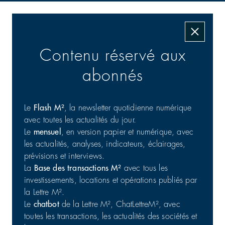
Les transactions signées
Contenu réservé aux
abonnés
Le
Flash M²
, la newsletter quotidienne numérique
avec toutes les actualités du jour.
Le
mensuel
, en version papier et numérique, avec
Commerce : cession d'un portefeuille de 25 actifs en
les actualités, analyses, indicateurs, éclairages,
France
prévisions et interviews.
Commerces | Investissement
31/07/2026
La
Base des transactions M²
avec tous les
investissements, locations et opérations publiés par
la Lettre M².
Le
chatbot
de la Lettre M², ChatLettreM², avec
toutes les transactions, les actualités des sociétés et