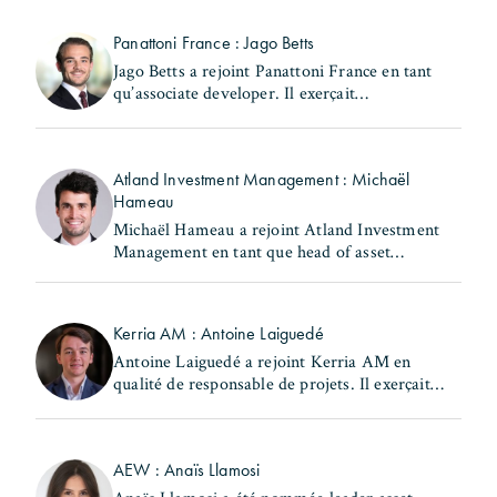
secrétaire générale et de directrice des
investissements au (...)
Panattoni France : Jago Betts
Jago Betts a rejoint Panattoni France en tant
qu’associate developer. Il exerçait
précédemment les fonctions de consultant -
industrial & logistics Capital Markets chez
Savills. Jago Betts (...)
Atland Investment Management : Michaël
Hameau
Michaël Hameau a rejoint Atland Investment
Management en tant que head of asset
management & property management Europe.
Il occupait précédemment le poste de head of
France - real estate chez (...)
Kerria AM : Antoine Laiguedé
Antoine Laiguedé a rejoint Kerria AM en
qualité de responsable de projets. Il exerçait
précédemment les fonctions de chef de la
subdivision Nord du 17ème arrondissement au
sein de la Ville de (...)
AEW : Anaïs Llamosi