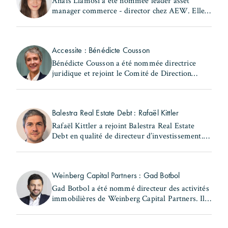
Anaïs Llamosi a été nommée leader asset
manager commerce - director chez AEW. Elle
occupait précédemment le poste d'asset
manager commerce et hôtellerie – associate
director au sein de la (...)
Accessite : Bénédicte Cousson
Bénédicte Cousson a été nommée directrice
juridique et rejoint le Comité de Direction
d'Accessite. Elle exerçait précédemment les
fonctions de responsable juridique locatif au
sein de la (...)
Balestra Real Estate Debt : Rafaël Kittler
Rafaël Kittler a rejoint Balestra Real Estate
Debt en qualité de directeur d’investissement. Il
occupait précédemment le poste de senior
Originator French Market chez RiverBank S.A.
Rafaël (...)
Weinberg Capital Partners : Gad Botbol
Gad Botbol a été nommé directeur des activités
immobilières de Weinberg Capital Partners. Il
exerçait auparavant les fonctions de directeur
des acquisitions au sein de la même entité et de