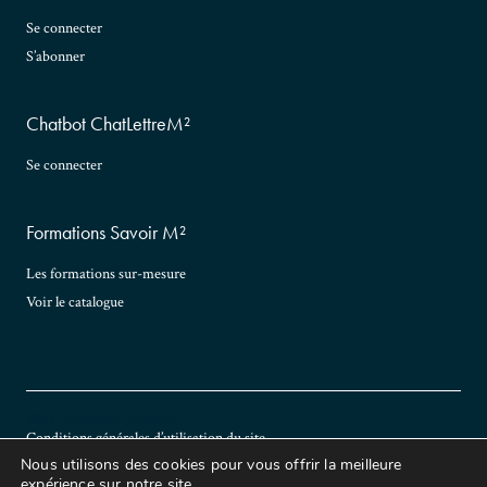
Se connecter
S’abonner
Chatbot ChatLettreM²
Se connecter
Formations Savoir M²
Les formations sur-mesure
Voir le catalogue
2026 Copyright Lettre M²
Conditions générales d’utilisation du site
Politique de confidentialité
Nous utilisons des cookies pour vous offrir la meilleure
Conditions générales de vente
expérience sur notre site.