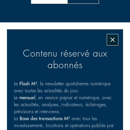
Les transactions signées
Contenu réservé aux
abonnés
Le
Flash M²
, la newsletter quotidienne numérique
avec toutes les actualités du jour.
Le
mensuel
, en version papier et numérique, avec
Commerce : cession d'un portefeuille de 25 actifs en
les actualités, analyses, indicateurs, éclairages,
France
prévisions et interviews.
Commerces | Investissement
31/07/2026
La
Base des transactions M²
avec tous les
investissements, locations et opérations publiés par