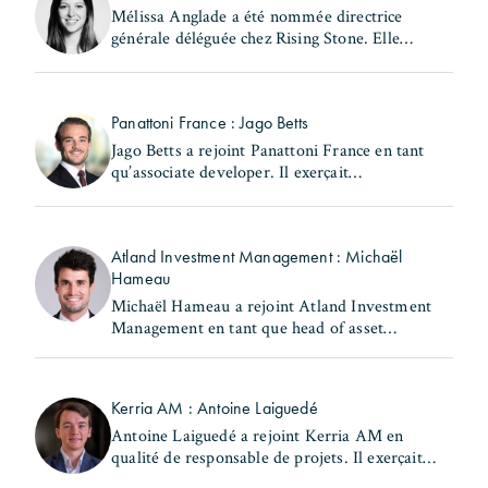
Mélissa Anglade a été nommée directrice
générale déléguée chez Rising Stone. Elle
exerçait précédemment les fonctions de
secrétaire générale et de directrice des
investissements au (...)
Panattoni France : Jago Betts
Jago Betts a rejoint Panattoni France en tant
qu’associate developer. Il exerçait
précédemment les fonctions de consultant -
industrial & logistics Capital Markets chez
Savills. Jago Betts (...)
Atland Investment Management : Michaël
Hameau
Michaël Hameau a rejoint Atland Investment
Management en tant que head of asset
management & property management Europe.
Il occupait précédemment le poste de head of
France - real estate chez (...)
Kerria AM : Antoine Laiguedé
Antoine Laiguedé a rejoint Kerria AM en
qualité de responsable de projets. Il exerçait
précédemment les fonctions de chef de la