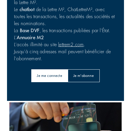
la Lettre M².
Le
chatbot
de la Lettre M², ChatLettreM², avec
toutes les transactions, les actualités des sociétés et
les nominations.
La
Base DVF
, les transactions publiées par l'État.
L'
Annuaire M2
L'accès illimité au site
lettrem2.com
.
Jusqu'à cinq adresses mail peuvent bénéficier de
l’abonnement.
Je me connecte
Je m'abonne
Barings : 56 800 m² en Australie
Bureaux | Investissement
31/07/2026