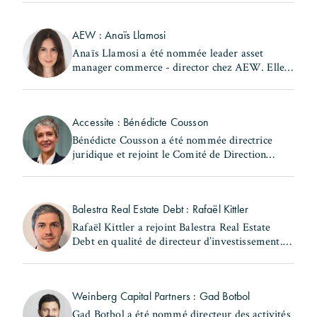
subdivision Nord du 17ème arrondissement au
sein de la Ville de (...)
AEW : Anaïs Llamosi
Anaïs Llamosi a été nommée leader asset
manager commerce - director chez AEW. Elle
occupait précédemment le poste d'asset
manager commerce et hôtellerie – associate
director au sein de la (...)
Accessite : Bénédicte Cousson
Bénédicte Cousson a été nommée directrice
juridique et rejoint le Comité de Direction
d'Accessite. Elle exerçait précédemment les
fonctions de responsable juridique locatif au
sein de la (...)
Balestra Real Estate Debt : Rafaël Kittler
Rafaël Kittler a rejoint Balestra Real Estate
Debt en qualité de directeur d’investissement. Il
occupait précédemment le poste de senior
Originator French Market chez RiverBank S.A.
Rafaël (...)
Weinberg Capital Partners : Gad Botbol
Gad Botbol a été nommé directeur des activités