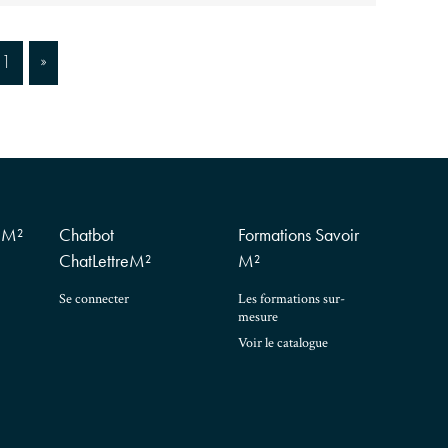
11
»
t M²
Chatbot
Formations Savoir
ChatLettreM²
M²
Se connecter
Les formations sur-
mesure
Voir le catalogue