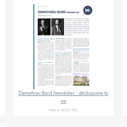
Demathieu Bard Immobilier : décloisonne la
vie
Publié le: 06/05/2021