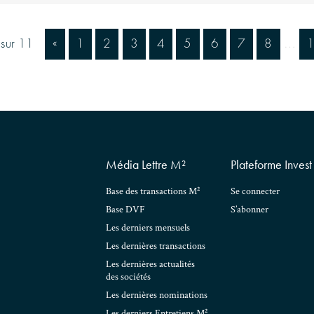
sur 11
«
1
2
3
4
5
6
7
8
…
Média Lettre M²
Plateforme Inves
Base des transactions M²
Se connecter
Base DVF
S’abonner
Les derniers mensuels
Les dernières transactions
Les dernières actualités
des sociétés
Les dernières nominations
Les derniers Entretiens M²