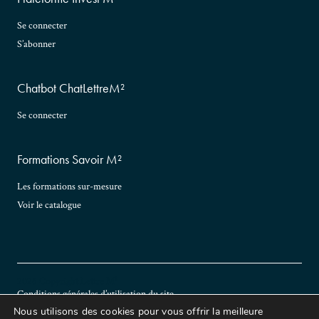
Se connecter
S’abonner
Chatbot ChatLettreM²
Se connecter
Formations Savoir M²
Les formations sur-mesure
Voir le catalogue
2026 Copyright Lettre M²
Conditions générales d’utilisation du site
Politique de confidentialité
Nous utilisons des cookies pour vous offrir la meilleure