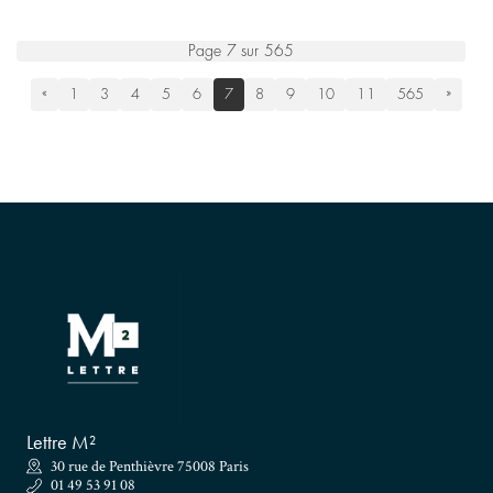
Page 7 sur 565
«
1
3
4
5
6
7
8
9
10
11
565
»
Lettre M²
30 rue de Penthièvre 75008 Paris
01 49 53 91 08