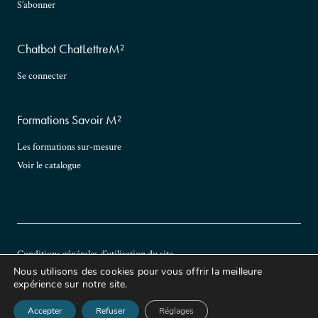
S’abonner
Chatbot ChatLettreM²
Se connecter
Formations Savoir M²
Les formations sur-mesure
Voir le catalogue
2026 Copyright Lettre M²
Conditions générales d’utilisation du site
Politique de confidentialité
Nous utilisons des cookies pour vous offrir la meilleure
Conditions générales de vente
expérience sur notre site.
Nous contacter
S'abonner
Accepter
Refuser
Réglages