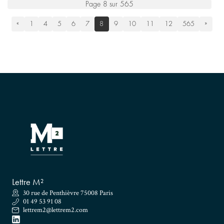
Page 8 sur 565
«
1
4
5
6
7
8
9
10
11
12
565
»
Lettre M²
30 rue de Penthièvre 75008 Paris
01 49 53 91 08
lettrem2@lettrem2.com