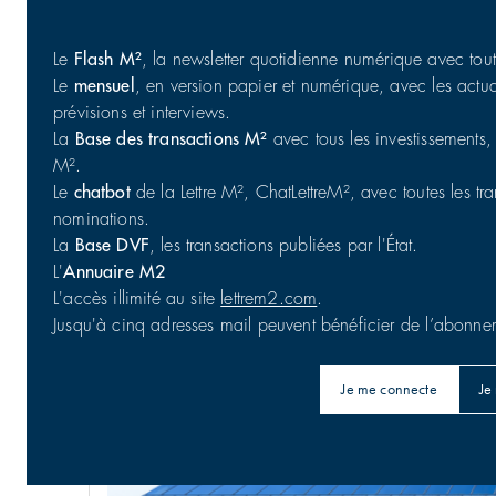
Le
Flash M²
, la newsletter quotidienne numérique avec toute
Le
mensuel
, en version papier et numérique, avec les actual
prévisions et interviews.
La
Base des transactions M²
avec tous les investissements, 
M².
Le
chatbot
de la Lettre M², ChatLettreM², avec toutes les tran
nominations.
La
Base DVF
, les transactions publiées par l'État.
Commerce : cession d'un portefeuille de 25 actifs e
L'
Annuaire M2
Commerces | Investissement
L'accès illimité au site
lettrem2.com
.
Jusqu'à cinq adresses mail peuvent bénéficier de l’abonne
Je me connecte
Je