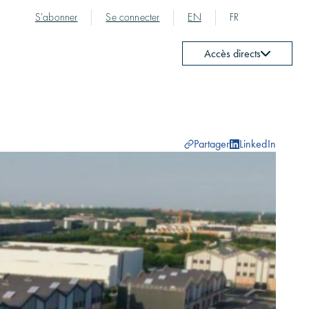
S'abonner
Se connecter
EN
FR
Accès directs
Partager
LinkedIn