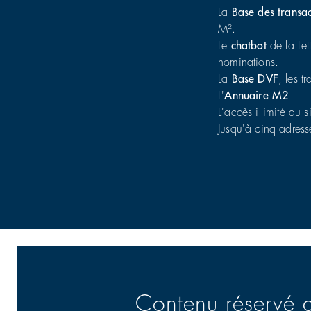
La
Base des transa
M².
Le
chatbot
de la Let
nominations.
La
Base DVF
, les t
L'
Annuaire M2
L'accès illimité au s
Jusqu'à cinq adress
Contenu réservé 