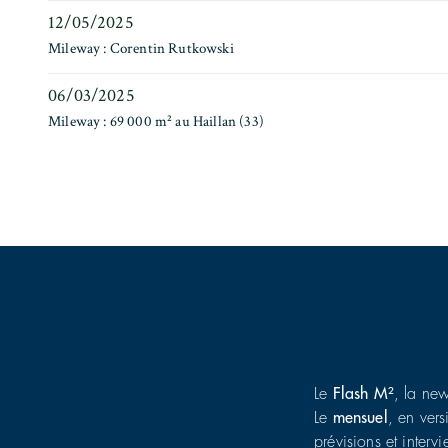
12/05/2025
Mileway : Corentin Rutkowski
06/03/2025
Mileway : 69 000 m² au Haillan (33)
Le
Flash M²
, la new
Le
mensuel
, en vers
prévisions et interv