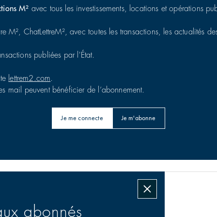
ctions M²
avec tous les investissements, locations et opérations publ
tre M², ChatLettreM², avec toutes les transactions, les actualités des
ransactions publiées par l'État.
ite
lettrem2.com
.
es mail peuvent bénéficier de l’abonnement.
Je me connecte
Je m'abonne
Les transactions signées
aux abonnés